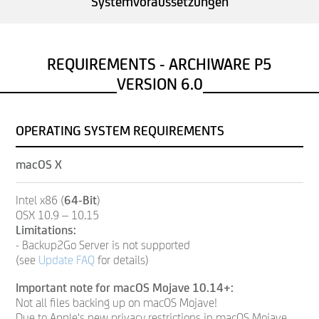
Systemvoraussetzungen
REQUIREMENTS - ARCHIWARE P5
VERSION 6.0
OPERATING SYSTEM REQUIREMENTS
macOS X
Intel x86 (
64-Bit
)
OSX 10.9 – 10.15
Limitations:
- Backup2Go Server is not supported
(see
Update FAQ
for details)
Important note for macOS Mojave 10.14+:
Not all files backing up on macOS Mojave!
Due to Apple's new privacy restrictions in macOS Mojave