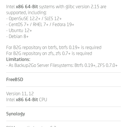
Intel
x86 64-Bit
systems with glibc version 2.15 are
supported, including:
- OpenSuSE 12.2+ / SLES 12+
- CentOS 7+ / RHEL 7+ / Fedora 19+
- Ubuntu 12+
- Debian 8+
For B2G repository on btrfs, btrfs 0.19+ is required
For B2G repository on zfs, zfs 0.7+ is required
Limitations:
- As Backup2Go Server Filesystems: Btrfs 0.19+, ZFS 0.7.0+
FreeBSD
Version 11, 12
Intel
x86 64-Bit
CPU
Synology