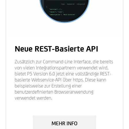
Neue REST-Basierte API
Zusätzlich zur Command-Line Interface, die bereits
von vielen Integrationspartnern verwendet wird,
bietet P5 Version 6.0 jetzt eine vollständige REST-
basierte Webservice-API über https. Diese kann
beispielsweise zur Erstellung einer
benutzerdefinierten Browseranwendung
verwendet werden.
MEHR INFO