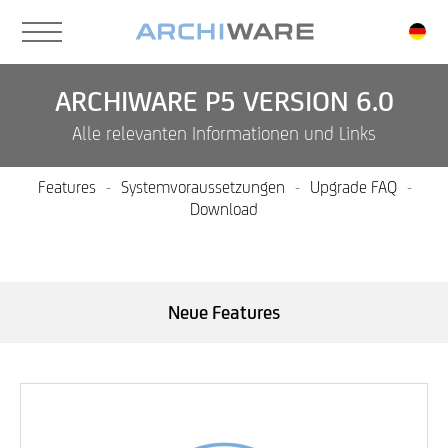
Skip
to
main
content
ARCHIWARE P5 VERSION 6.0
Alle relevanten Informationen und Links
Features
-
Systemvoraussetzungen
-
Upgrade FAQ
-
Download
Neue Features