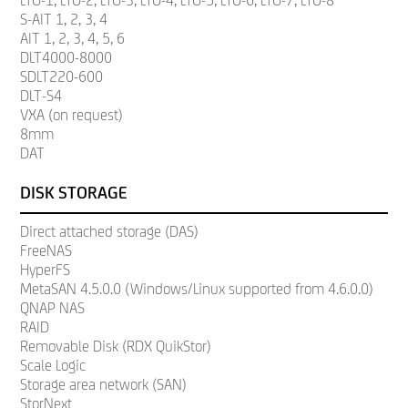
LTO-1, LTO-2, LTO-3, LTO-4, LTO-5, LTO-6, LTO-7, LTO-8
S-AIT 1, 2, 3, 4
AIT 1, 2, 3, 4, 5, 6
DLT4000-8000
SDLT220-600
DLT-S4
VXA (on request)
8mm
DAT
DISK STORAGE
Direct attached storage (DAS)
FreeNAS
HyperFS
MetaSAN 4.5.0.0 (Windows/Linux supported from 4.6.0.0)
QNAP NAS
RAID
Removable Disk (RDX QuikStor)
Scale Logic
Storage area network (SAN)
StorNext