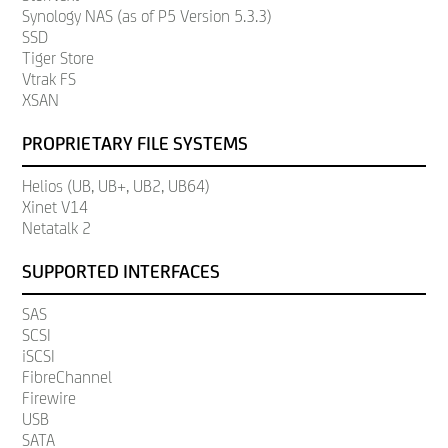
Synology NAS (as of P5 Version 5.3.3)
SSD
Tiger Store
Vtrak FS
XSAN
PROPRIETARY FILE SYSTEMS
Helios (UB, UB+, UB2, UB64)
Xinet V14
Netatalk 2
SUPPORTED INTERFACES
SAS
SCSI
iSCSI
FibreChannel
Firewire
USB
SATA