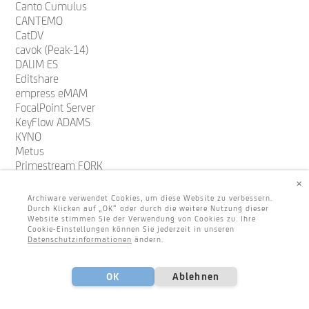
Canto Cumulus
CANTEMO
CatDV
cavok (Peak-14)
DALIM ES
Editshare
empress eMAM
FocalPoint Server
KeyFlow ADAMS
KYNO
Metus
Primestream FORK
Projective Strawberry
×
Xinet
Archiware verwendet Cookies, um diese Website zu verbessern.
Durch Klicken auf „OK“ oder durch die weitere Nutzung dieser
Website stimmen Sie der Verwendung von Cookies zu. Ihre
SUPPORTED TAPE LIBRARY VENDORS
Cookie-Einstellungen können Sie jederzeit in unseren
Datenschutzinformationen
ändern.
BDT
Dell
OK
Ablehnen
HPE
IBM