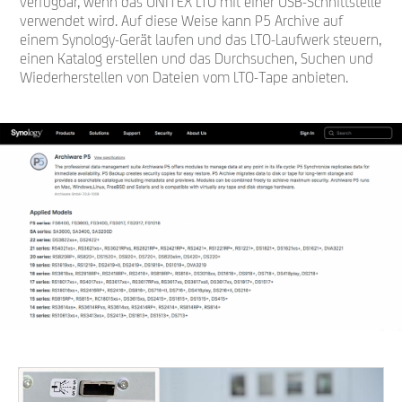
verfügbar, wenn das UNITEX LTO mit einer USB-Schnittstelle
verwendet wird. Auf diese Weise kann P5 Archive auf
einem Synology-Gerät laufen und das LTO-Laufwerk steuern,
einen Katalog erstellen und das Durchsuchen, Suchen und
Wiederherstellen von Dateien vom LTO-Tape anbieten.