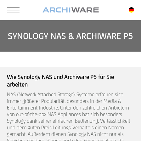
Skip
to
main
content
SYNOLOGY NAS & ARCHIWARE P5
Wie Synology NAS und Archiware P5 für Sie
arbeiten
NAS (Network Attached Storage)-Systeme erfreuen sich
immer größerer Popularität, besonders in der Media &
Entertainment-Industrie. Unter den zahlreichen Anbietern
von out-of-the-box NAS Appliances hat sich besonders
Synology dank seiner einfachen Bedienung, Verlässlichkeit
und dem guten Preis-Leitungs-Verhältnis einen Namen
gemacht. Außerdem dienen Synology NAS nicht nur als
Speicher, sondern können auch den Server ersetzen, da