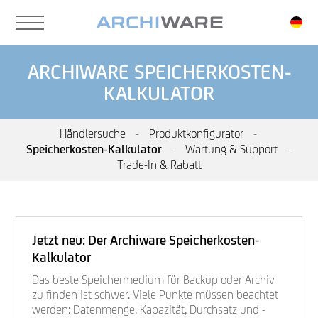
Skip
to
main
content
ARCHIWARE SPEICHERKOSTEN-
KALKULATOR
Händlersuche
-
Produktkonfigurator
-
Speicherkosten-Kalkulator
-
Wartung & Support
-
Trade-In & Rabatt
Jetzt neu: Der Archiware Speicherkosten-
Kalkulator
Das beste Speichermedium für Backup oder Archiv
zu finden ist schwer. Viele Punkte müssen beachtet
werden: Datenmenge, Kapazität, Durchsatz und -