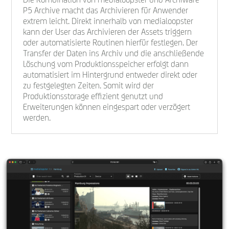
P5 Archive macht das Archivieren für Anwender
extrem leicht. Direkt innerhalb von medialoopster
kann der User das Archivieren der Assets triggern
oder automatisierte Routinen hierfür festlegen. Der
Transfer der Daten ins Archiv und die anschließende
Löschung vom Produktionsspeicher erfolgt dann
automatisiert im Hintergrund entweder direkt oder
zu festgelegten Zeiten. Somit wird der
Produktionsstorage effizient genutzt und
Erweiterungen können eingespart oder verzögert
werden.