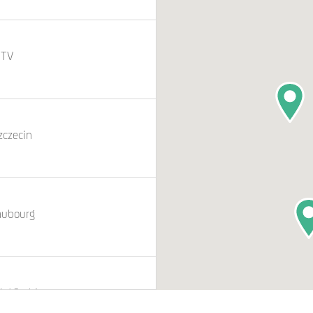
 TV
zczecin
eaubourg
4TW Surbiton