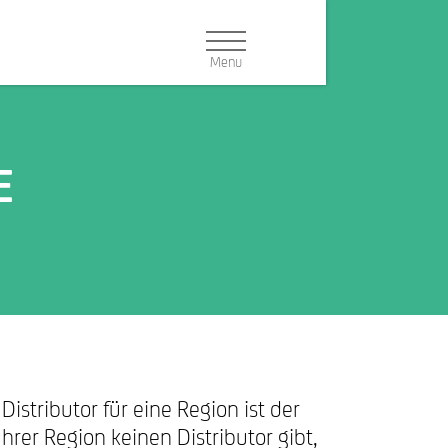
E
Navigation:
PRODUKTKONFIGURATOR
Buttons
HÄNDLERSUCHE
NEWSLETTER
DOWNLOAD
istributor für eine Region ist der
hrer Region keinen Distributor gibt,