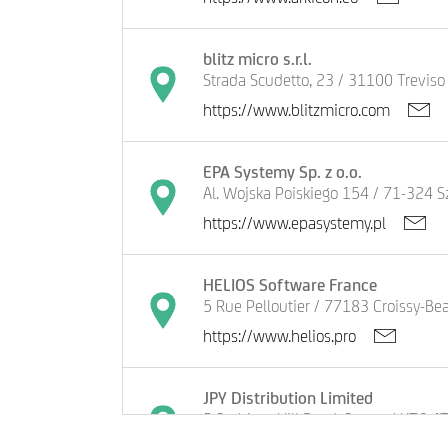
blitz micro s.r.l.
Strada Scudetto, 23 / 31100 Treviso
https://www.blitzmicro.com
EPA Systemy Sp. z o.o.
Al. Wojska Poiskiego 154 / 71-324 S
https://www.epasystemy.pl
HELIOS Software France
5 Rue Pelloutier / 77183 Croissy-B
https://www.helios.pro
JPY Distribution Limited
5 Surbiton Hill Road, Surrey / KT6 