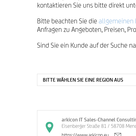
kontaktieren Sie uns bitte direkt unt
Bitte beachten Sie die
allgemeinen 
KONTAKT & IMPRESSUM
Anfragen zu Angeboten, Preisen, Pr
Sind Sie ein Kunde auf der Suche n
arkicon IT Sales-Channel Consultin
Eisenberger Straße 81 / 58708 Men
https://www.arkicon.eu